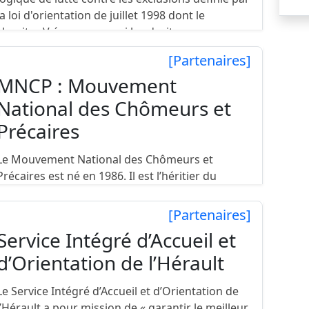
la loi d'orientation de juillet 1998 dont le
chapitre V évoque, parmi les droits
fondamentaux, après...
[Partenaires]
MNCP : Mouvement
National des Chômeurs et
Précaires
Le Mouvement National des Chômeurs et
Précaires est né en 1986. Il est l’héritier du
premier syndicat des chômeurs, créé par
Maurice Pagat en 1981, quand par le biais d’un
[Partenaires]
article paru dans « Le Monde...
Service Intégré d’Accueil et
d’Orientation de l’Hérault
Le Service Intégré d’Accueil et d’Orientation de
l’Hérault a pour mission de « garantir le meilleur