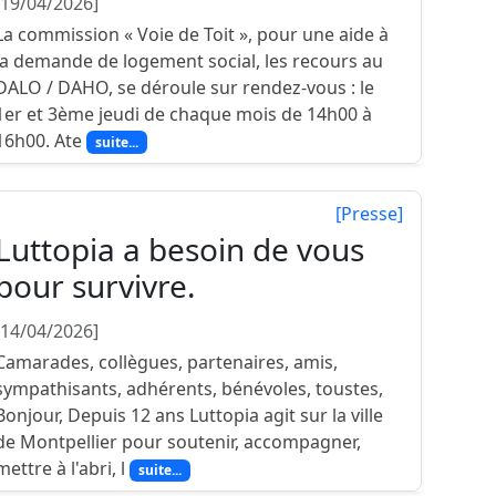
[19/04/2026]
La commission « Voie de Toit », pour une aide à
la demande de logement social, les recours au
DALO / DAHO, se déroule sur rendez-vous : le
1er et 3ème jeudi de chaque mois de 14h00 à
16h00. Ate
suite...
[Presse]
Luttopia a besoin de vous
pour survivre.
[14/04/2026]
Camarades, collègues, partenaires, amis,
sympathisants, adhérents, bénévoles, toustes,
Bonjour, Depuis 12 ans Luttopia agit sur la ville
de Montpellier pour soutenir, accompagner,
mettre à l'abri, l
suite...