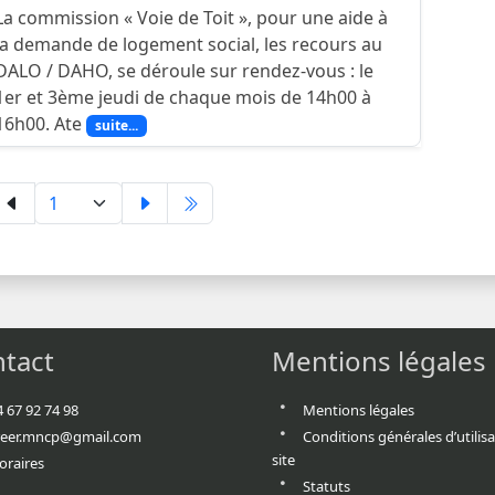
La commission « Voie de Toit », pour une aide à
la demande de logement social, les recours au
DALO / DAHO, se déroule sur rendez-vous : le
1er et 3ème jeudi de chaque mois de 14h00 à
16h00. Ate
suite...
tact
Mentions légales
4 67 92 74 98
Mentions légales
reer.mncp@gmail.com
Conditions générales d’utilis
site
oraires
Statuts