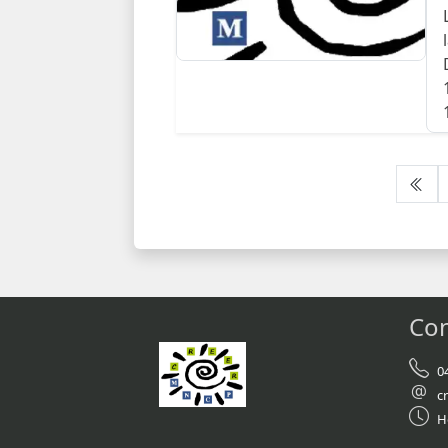
Con
0
c
H