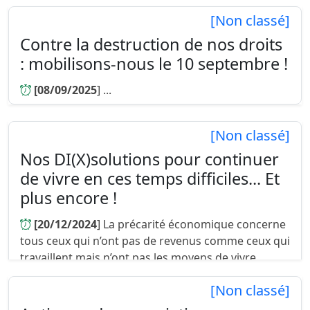
ministre auprès de la ministre du travail, de la
[Non classé]
santé, de la solidarité et des familles, ...
Contre la destruction de nos droits
: mobilisons-nous le 10 septembre !
[08/09/2025
] ...
[Non classé]
Nos DI(X)solutions pour continuer
de vivre en ces temps difficiles... Et
plus encore !
[20/12/2024
] La précarité économique concerne
tous ceux qui n’ont pas de revenus comme ceux qui
travaillent mais n’ont pas les moyens de vivre
décemment : ce sont tous ceux qui n’arrivent pas à
[Non classé]
se projeter au lend...